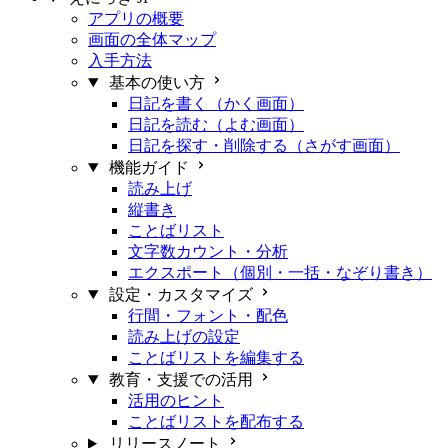
アプリの概要
画面の全体マップ
入手方法
基本の使い方
日記を書く（かく画面）
日記を読む（よむ画面）
日記を探す・削除する（さがす画面）
機能ガイド
読み上げ
縦書き
ことばリスト
文字数カウント・分析
エクスポート（個別・一括・なぞり書き）
設定・カスタマイズ
行間・フォント・配色
読み上げの設定
ことばリストを編集する
教育・支援での活用
活用のヒント
ことばリストを配布する
リリースノート