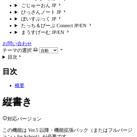
ごじゅーおん
JP
ひっさんノート
JP
ぼいすぶっく
JP
たっち＆びーぷ Connect
JP/EN
まうすげーむ
JP/EN
お問い合わせ
テーマの選択
目次
目次
概要
縦書き
対応バージョン
この機能は Ver.5 以降・機能拡張パック（またはフルバージ
ョン・for School）が必要です。