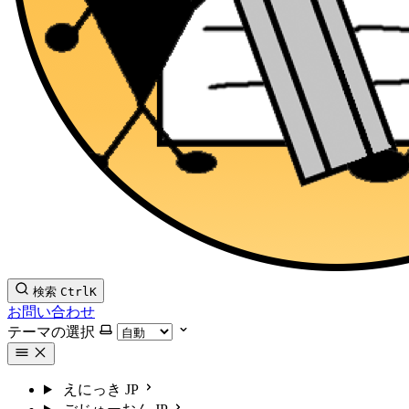
検索
Ctrl
K
お問い合わせ
テーマの選択
えにっき
JP