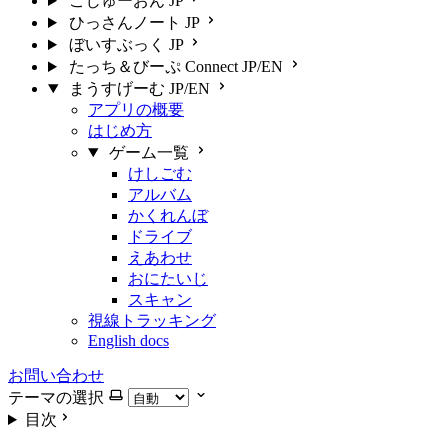
ごじゅーおん
JP
ひっさんノート
JP
ぼいすぶっく
JP
たっち＆びーぷ Connect
JP/EN
まうすげーむ
JP/EN
アプリの概要
はじめ方
ゲーム一覧
けしごむ
アルバム
かくれんぼ
ドライブ
えあわせ
おにたいじ
スキャン
視線トラッキング
English docs
お問い合わせ
テーマの選択
目次