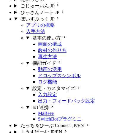
ごじゅーおん
JP
ひっさんノート
JP
ぼいすぶっく
JP
アプリの概要
入手方法
基本の使い方
画面の構成
教材の作り方
再生方法
機能ガイド
動画の活用
ドロップスシンボル
ログ機能
設定・カスタマイズ
入力設定
出力・フィードバック設定
IoT連携
MaBeee
SwitchBotプラグミニ
たっち＆びーぷ Connect
JP/EN
まうすげーむ
JP/EN